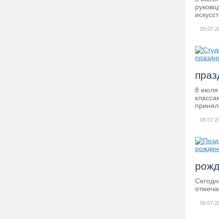
руково
искусст
09.07.2
праз
8 июля
класса
принял
08.07.2
рожд
Сегодн
отмеча
06.07.2