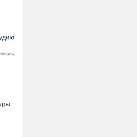
тудию
пиано»,
уры