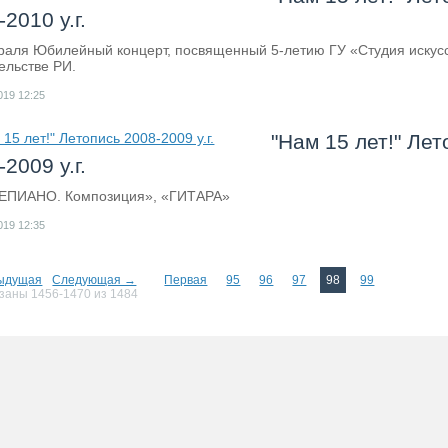
2010 у.г.
раля Юбилейный концерт, посвященный 5-летию ГУ «Студия искус
ельстве РИ.
019
12:25
"Нам 15 лет!" Лет
2009 у.г.
ЕПИАНО. Композиция», «ГИТАРА»
019
12:35
ыдущая
Следующая →
Первая
95
96
97
98
99
заны 1456-1470 из 1484