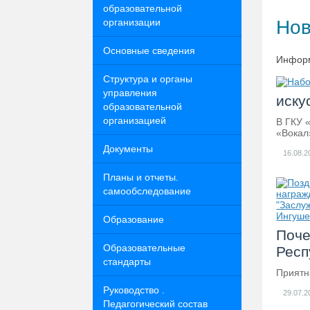
образовательной
организации
Но
Основные сведения
Инфор
Структура и органы
управления
иску
образовательной
организацией
В ГКУ 
«Вокал
Документы
16.08.2
Планы и отчеты.
самообследование
Образование
Поче
Образовательные
Респ
стандарты
Приятн
Руководство .
29.07.2
Педагогический состав