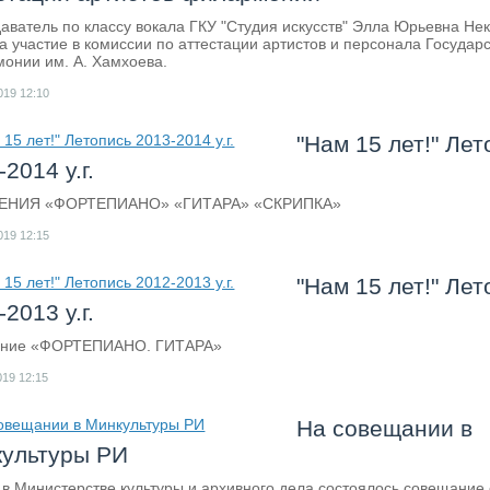
аватель по классу вокала ГКУ "Студия искусств" Элла Юрьевна Не
а участие в комиссии по аттестации артистов и персонала Государ
онии им. А. Хамхоева.
019
12:10
"Нам 15 лет!" Лет
2014 у.г.
ЕНИЯ «ФОРТЕПИАНО» «ГИТАРА» «СКРИПКА»
019
12:15
"Нам 15 лет!" Лет
2013 у.г.
ение «ФОРТЕПИАНО. ГИТАРА»
019
12:15
На совещании в
ультуры РИ
 в Министерстве культуры и архивного дела состоялось совещание 