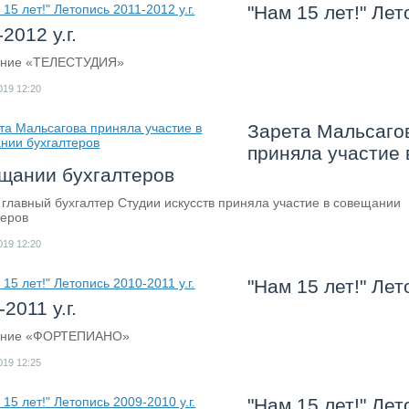
"Нам 15 лет!" Лет
2012 у.г.
ение «ТЕЛЕСТУДИЯ»
019
12:20
Зарета Мальсаго
приняла участие 
щании бухгалтеров
 главный бухгалтер Студии искусств приняла участие в совещании
теров
019
12:20
"Нам 15 лет!" Лет
2011 у.г.
ение «ФОРТЕПИАНО»
019
12:25
"Нам 15 лет!" Лет