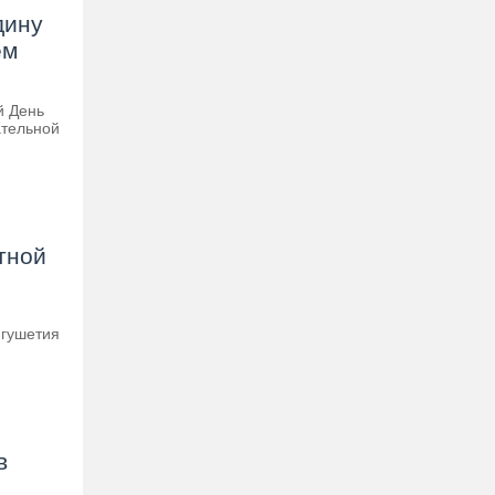
дину
ем
й День
ательной
тной
нгушетия
в