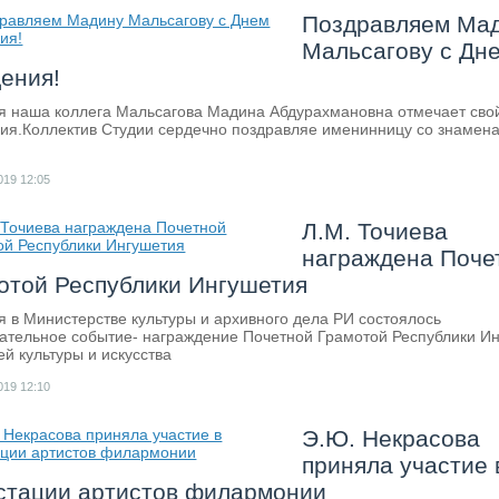
Поздравляем Ма
Мальсагову с Дн
ения!
я наша коллега Мальсагова Мадина Абдурахмановна отмечает сво
ия.Коллектив Студии сердечно поздравляе именинницу со знамен
019
12:05
Л.М. Точиева
награждена Поче
отой Республики Ингушетия
я в Министерстве культуры и архивного дела РИ состоялось
ательное событие- награждение Почетной Грамотой Республики И
ей культуры и искусства
019
12:10
Э.Ю. Некрасова
приняла участие 
стации артистов филармонии