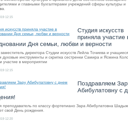
дителями и главными бухгалтерами учреждений сферы культуры и
ва.
019
12:15
Студия искусств
приняла участие 
дновании Дня семьи, любви и верности
 заместитель директора Студии искусств Лейла Точиева и учащиес
м духовые инструменты и скрипка сестренки Самира и Ясмина Кол
и участие в мероприятии
019
12:15
Поздравляем Зар
Абибулатовну с 
ения!
я преподаватель по классу фортепиано Зара Абибулатовна Шады
ет свой День рождения.
019
12:20