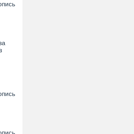
опись
ва
в
опись
опись