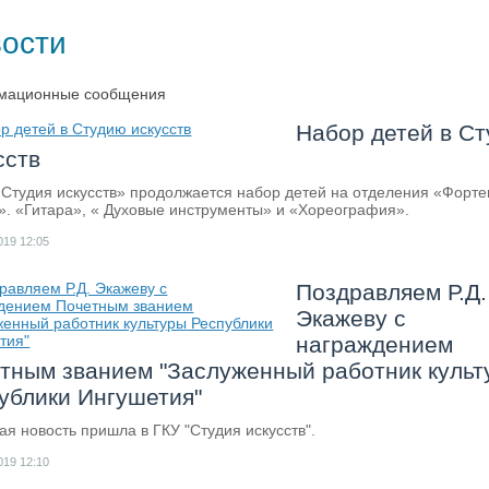
вости
мационные сообщения
Набор детей в С
сств
«Студия искусств» продолжается набор детей на отделения «Форте
». «Гитара», « Духовые инструменты» и «Хореография».
019
12:05
Поздравляем Р.Д.
Экажеву с
награждением
тным званием "Заслуженный работник культ
ублики Ингушетия"
ая новость пришла в ГКУ "Студия искусств".
019
12:10