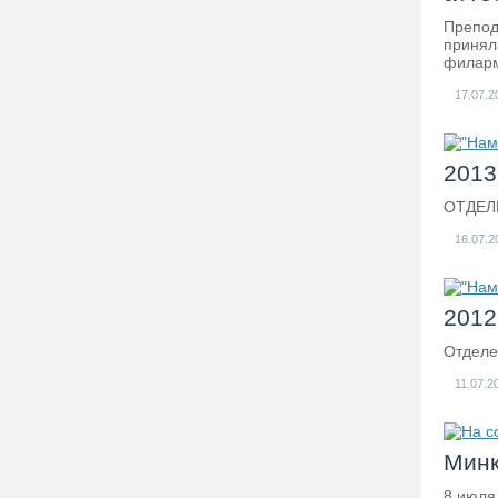
Препод
принял
филарм
17.07.2
2013-
ОТДЕЛ
16.07.2
2012-
Отдел
11.07.2
Минк
8 июля