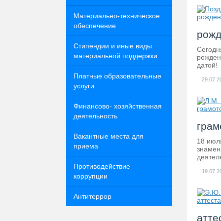
Материально-техническое
обеспечение
рожд
Стипендии и иные виды
Сегодн
материальной поддержки
рожден
датой!
Платные образовательные
29.07.2
услуги
Финансово- хозяйственная
деятельность
грам
Вакантные места для
18 июл
приема
знамен
деятел
Противодействие
19.07.2
коррупции
Антитеррор
атте