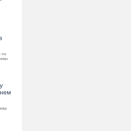
в
я по
оевы
у
днем
жева