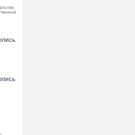
красова
ственной
опись
опись
с