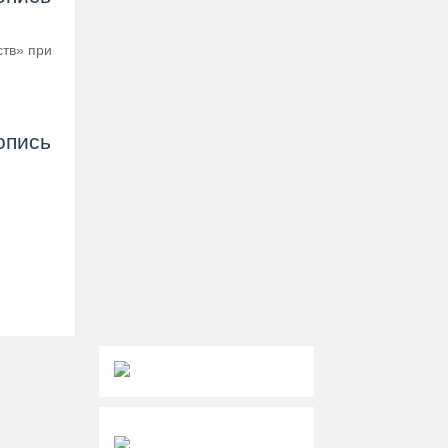
ств» при
опись