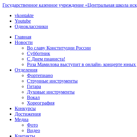
Государственное казенное учреждение «Центральная школа ис
vkontakte
Youtube
Одноклассники
Главная
Новости
Во славу Конституции России
Субботник
С Днем пианиста!
Роза Мамилова выступит в онлайн- концерте юны
Отделения
Фортепиано
Струнные инструменты
Гитара
Духовые инструменты
Вокал
Хореография
Конкурсы
Достижения
Медиа
Фото
Видео
Контакты