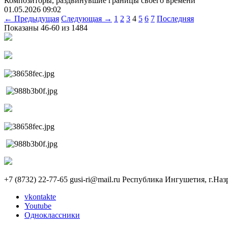
Композиторы, раздвинувшие границы своего времени
01.05.2026
09:02
← Предыдущая
Следующая →
1
2
3
4
5
6
7
Последняя
Показаны 46-60 из 1484
+7 (8732) 22-77-65
gusi-ri@mail.ru
Республика Ингушетия, г.Назр
vkontakte
Youtube
Одноклассники