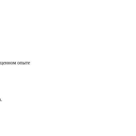
есценном опыте
.