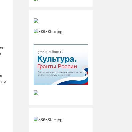
их
в
ся
кта
я