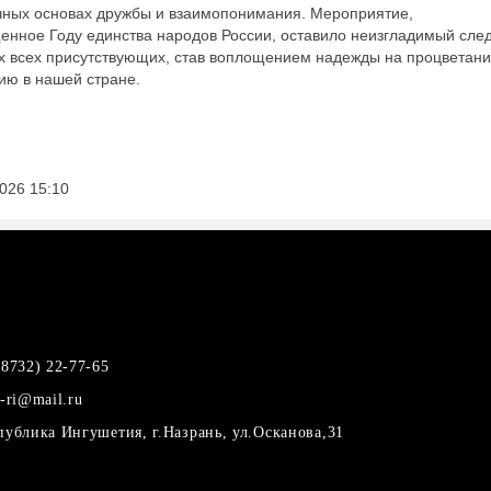
чных основах дружбы и взаимопонимания. Мероприятие,
енное Году единства народов России, оставило неизгладимый след
х всех присутствующих, став воплощением надежды на процветани
ию в нашей стране.
2026
15:10
(8732) 22-77-65
i-ri@mail.ru
публика Ингушетия, г.Назрань, ул.Осканова,31