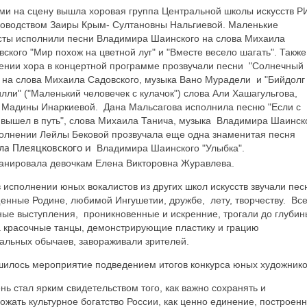
и на сцену вышла хоровая группа Центральной школы искусств Р
ководством Заиры Крым- Султановны Нальгиевой. Маленькие
сты исполнили песни Владимира Шаинского на слова Михаила
вского "Мир похож на цветной луг" и "Вместе весело шагать". Также
ении хора в концертной программе прозвучали песни "Солнечный
" на слова Михаила Садовского, музыка Вано Мурадели и "Бийдолг
илли" ("Маленький человечек с кулачок") слова Али Хашагульгова,
 Мадины Инаркиевой. Дана Мальсагова исполнила песню "Если с
 вышел в путь", слова Михаила Танича, музыка Владимира Шаинск
полнении Лейлы Бековой прозвучала еще одна знаменитая песня
Владимира Шаинского "Улыбка".
ла Плеяцковского и
анировала девочкам Елена Викторовна Журавлева.
в исполнении юных вокалистов из других школ искусств звучали пес
енные Родине, любимой Ингушетии, дружбе, лету, творчеству. Вс
ные выступления, проникновенные и искренние, трогали до глуби
а красочные танцы, демонстрирующие пластику и грацию
альных обычаев, завораживали зрителей.
илось мероприятие подведением итогов конкурса юных художнико
нь стал ярким свидетельством того, как важно сохранять и
ожать культурное богатство России, как ценно единение, построен