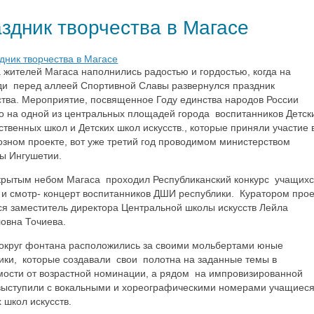
здник творчества в Магасе
 жителей Магаса наполнились радостью и гордостью, когда на
и перед аллеей Спортивной Славы развернулся праздник
ства. Мероприятие, посвященное Году единства народов России
о на одной из центральных площадей города воспитанников Детск
ственных школ и Детских школ искусств., которые приняли участие 
озном проекте, вот уже третий год проводимом министерством
ры Ингушетии.
крытым небом Магаса проходил Республиканский конкурс учащих
и смотр- концерт воспитанников ДШИ республики. Куратором прое
ся заместитель директора Центральной школы искусств Лейла
овна Точиева.
Вокруг фонтана расположились за своими мольбертами юные
ики, которые создавали свои полотна на заданные темы в
мости от возрастной номинации, а рядом на импровизированной
выступили с вокальными и хореографическими номерами учащиес
х школ искусств.