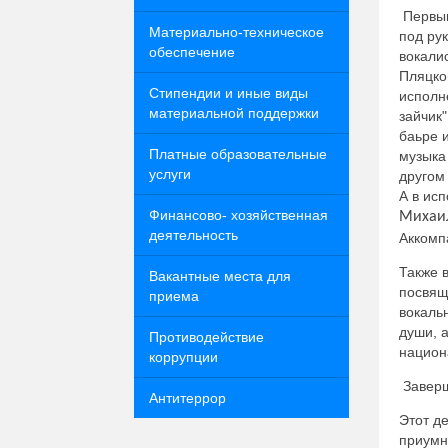
Первым
Материально-техническое
под ру
обеспечение
вокали
Пляцко
Стипендии и иные виды
исполн
материальной поддержки
зайчик
баьре 
Платные образовательные
музыка
услуги
другом
А в ис
Финансово- хозяйственная
Михаи
деятельность
Аккомп
Также 
Вакантные места для
посвящ
приема
вокаль
души, 
Противодействие
национ
коррупции
Заверш
Антитеррор
Этот де
приумн