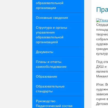
образовательной
организации
Пра
Основные сведения
Сердца
Структура и органы
площад
управления
творче
образовательной
собрал
организацией
художе
гранди
Документы
культу
Планы и отчеты.
Под от
самообследование
ДХШ и 
являет
Микаил
Образование
Итак. 
Образовательные
художн
стандарты
зависи
сцене 
Руководство .
Детски
Педагогический состав