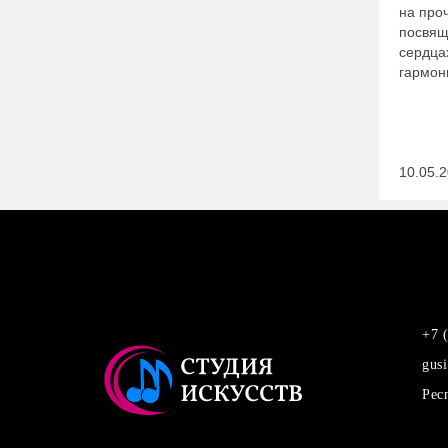
на про
посвящ
сердца
гармон
10.05.
+7 
gus
vkontakte
Youtube
Одноклассники
Рес