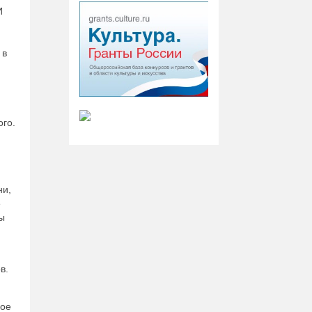
И
 в
ого.
ни,
е
ны
в.
ное